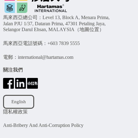
馬來西亞總公司：Level 13, Block A, Menara Prima,
Jalan PJU 1/37, Dataran Prima, 47301 Petaling Jaya,
Selangor Darul Ehsan, MALAYSIA（
地圖位置
）
馬來西亞電話號碼：+603 7839 5555
電郵：
international@hartamas.com
關注我們
English
隱私權政策
Anti-Bribery And Anti-Corruption Policy