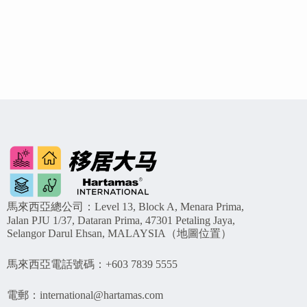
馬來西亞總公司：Level 13, Block A, Menara Prima,
Jalan PJU 1/37, Dataran Prima, 47301 Petaling Jaya,
Selangor Darul Ehsan, MALAYSIA（
地圖位置
）
馬來西亞電話號碼：+603 7839 5555
電郵：
international@hartamas.com