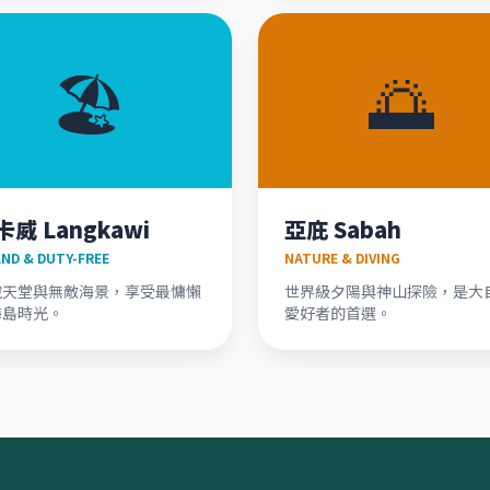
🏖️
🌅
卡威 Langkawi
亞庇 Sabah
AND & DUTY-FREE
NATURE & DIVING
稅天堂與無敵海景，享受最慵懶
世界級夕陽與神山探險，是大
海島時光。
愛好者的首選。