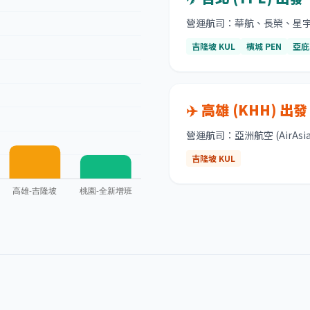
營運航司：華航、長榮、星
吉隆坡 KUL
檳城 PEN
亞庇 
✈️ 高雄 (KHH) 出發
營運航司：亞洲航空 (AirAsia
吉隆坡 KUL