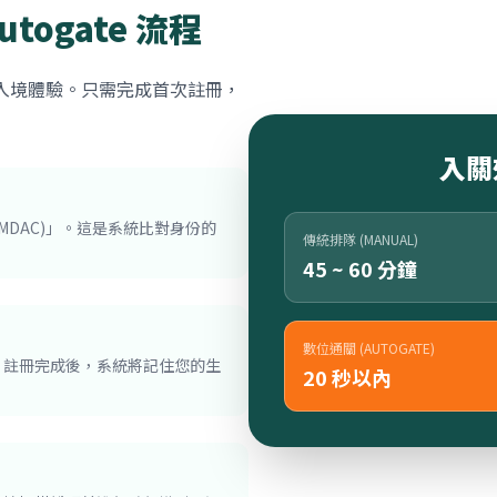
ogate 流程
的入境體驗。只需完成首次註冊，
入關
(MDAC)」。這是系統比對身份的
傳統排隊 (MANUAL)
45 ~ 60 分鐘
數位通關 (AUTOGATE)
。註冊完成後，系統將記住您的生
20 秒以內