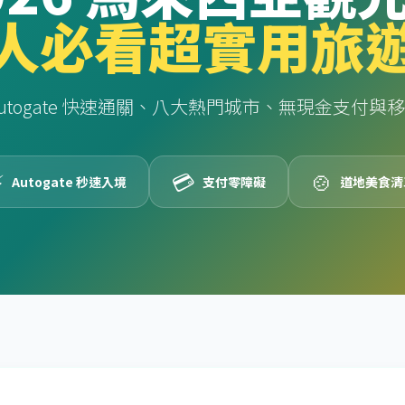
人必看超實用旅
Autogate 快速通關、八大熱門城市、無現金支付與
⚡
💳
🍲
Autogate 秒速入境
支付零障礙
道地美食清