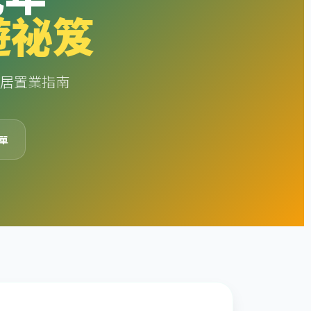
遊祕笈
移居置業指南
單