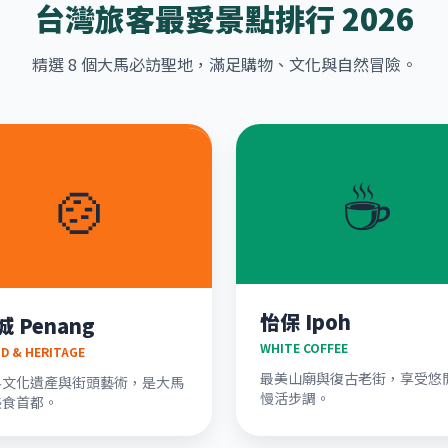
台灣旅客最愛景點排行 2026
精選 8 個大馬必訪聖地，滿足購物、文化與自然冒險。
☕
🍲
怡保 Ipoh
城 Penang
WHITE COFFEE
D & HERITAGE
最美山廟與復古老街，享受悠
界文化遺產與街頭藝術，是大馬
慢活步調。
美食首都。