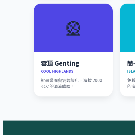
🎡
雲頂 Genting
蘭
COOL HIGHLANDS
ISL
避暑樂園與雲端飯店，海拔 2000
免
公尺的清涼體驗。
的