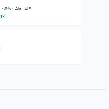
宇、馬航、亞航、巴澤
BKI
)