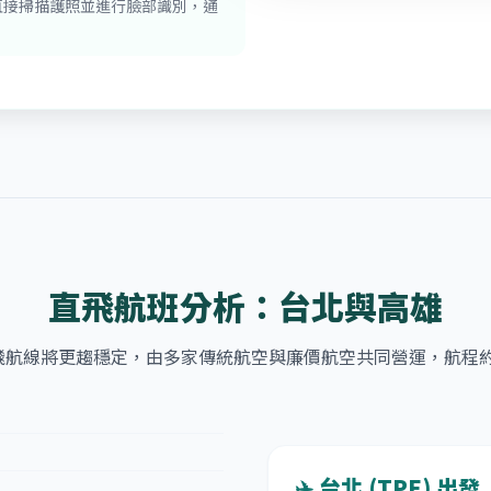
直接掃描護照並進行臉部識別，通
直飛航班分析：台北與高雄
年直飛航線將更趨穩定，由多家傳統航空與廉價航空共同營運，航程約 4
✈️ 台北 (TPE) 出發