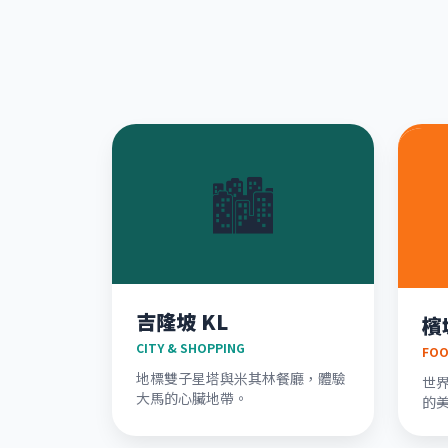
🏙️
吉隆坡 KL
檳
CITY & SHOPPING
FOO
地標雙子星塔與米其林餐廳，體驗
世
大馬的心臟地帶。
的