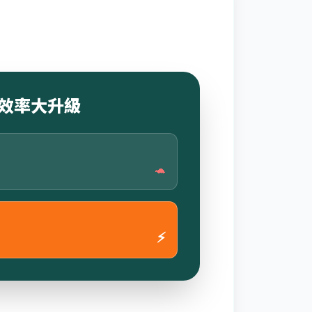
效率大升級
🐢
⚡