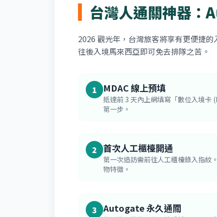
台灣人通關神器：Aut
2026 觀光年，台灣旅客將享有更便捷
往後入境馬來西亞即可免去排隊之苦。
MDAC 線上預填
1
抵達前 3 天內上網填寫「數位入境卡 
第一步。
首次人工櫃檯開通
2
第一次造訪需前往人工櫃檯錄入指紋
物特徵。
Autogate 永久通關
3